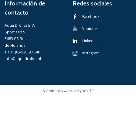
Información de
Redes sociales
contacto
Facebook
Aqua Drolics B.V.
Youtube
Sportlaan 9
5683 CS Best
LinkedIn
de Holanda
T +31 (0)499 393 540
Instagram
info@aquadrolics.nl
A Craft CMS website by WHITE