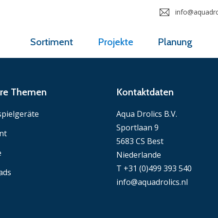
info@aquadrol
Sortiment
Projekte
Planung
äre Themen
Kontaktdaten
pielgeräte
Aqua Drolics B.V.
Sportlaan 9
nt
5683 CS Best
e
Niederlande
T +31 (0)499 393 540
ads
info@aquadrolics.nl