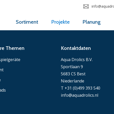
info@aquadrol
Sortiment
Projekte
Planung
äre Themen
Kontaktdaten
pielgeräte
Aqua Drolics B.V.
Sportlaan 9
nt
5683 CS Best
e
Niederlande
T +31 (0)499 393 540
ads
info@aquadrolics.nl