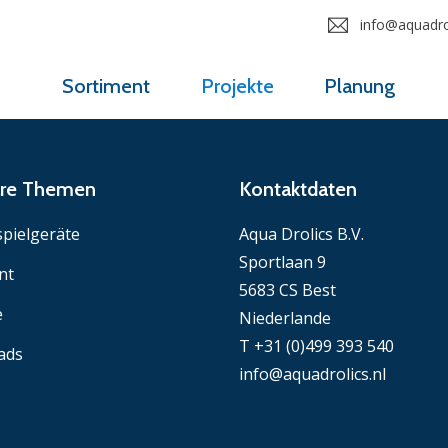
info@aquadrol
Sortiment
Projekte
Planung
äre Themen
Kontaktdaten
pielgeräte
Aqua Drolics B.V.
Sportlaan 9
nt
5683 CS Best
e
Niederlande
T +31 (0)499 393 540
ads
info@aquadrolics.nl