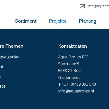
info@aquadrol
Sortiment
Projekte
Planung
äre Themen
Kontaktdaten
pielgeräte
Aqua Drolics B.V.
Sportlaan 9
nt
5683 CS Best
e
Niederlande
T +31 (0)499 393 540
ads
info@aquadrolics.nl