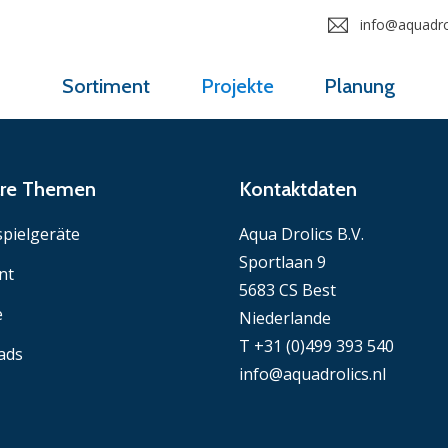
info@aquadrol
Sortiment
Projekte
Planung
äre Themen
Kontaktdaten
pielgeräte
Aqua Drolics B.V.
Sportlaan 9
nt
5683 CS Best
e
Niederlande
T +31 (0)499 393 540
ads
info@aquadrolics.nl