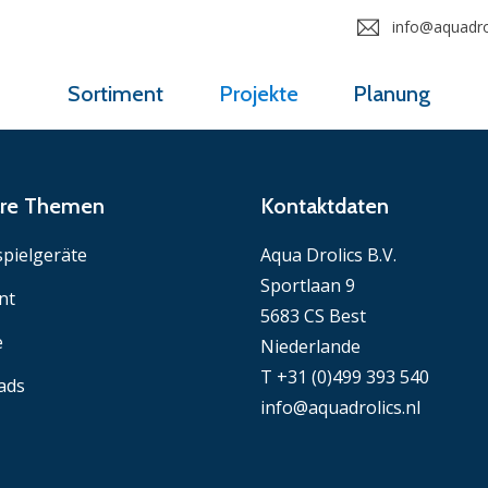
info@aquadrol
Sortiment
Projekte
Planung
äre Themen
Kontaktdaten
pielgeräte
Aqua Drolics B.V.
Sportlaan 9
nt
5683 CS Best
e
Niederlande
T +31 (0)499 393 540
ads
info@aquadrolics.nl