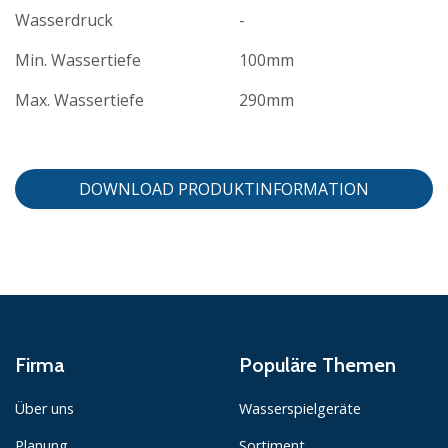
Wasserdruck
-
Min. Wassertiefe
100mm
Max. Wassertiefe
290mm
DOWNLOAD PRODUKTINFORMATION
Firma
Populäre Themen
Über uns
Wasserspielgeräte
Planung
Sortiment