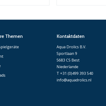
äre Themen
Kontaktdaten
pielgeräte
Aqua Drolics B.V.
Sportlaan 9
nt
5683 CS Best
e
Niederlande
T +31 (0)499 393 540
ads
info@aquadrolics.nl