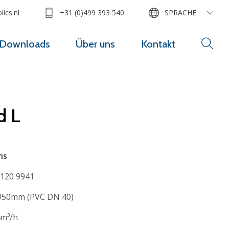
ics.nl
+31 (0)499 393 540
SPRACHE
Downloads
Über uns
Kontakt
d L
ns
120 9941
50mm (PVC DN 40)
m³/h