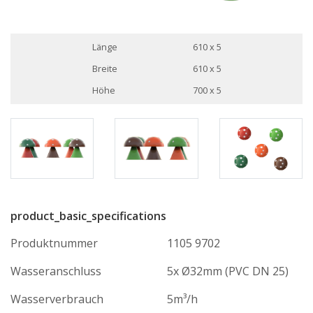
Länge
610 x 5
Breite
610 x 5
Höhe
700 x 5
product_basic_specifications
Produktnummer
1105 9702
Wasseranschluss
5x Ø32mm (PVC DN 25)
Wasserverbrauch
5m³/h